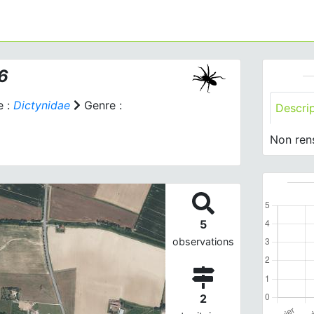
6
e :
Dictynidae
Genre :
Descri
Non ren
5
observations
2