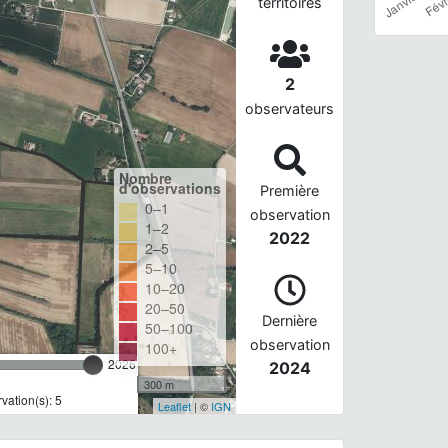
territoires
2
observateurs
Nombre
d'observations
Première
0–1
observation
1–2
2022
2–5
5–10
10–20
20–50
Dernière
50–100
observation
100+
2026
2024
300 m
ation(s): 5
Leaflet
| ©
IGN