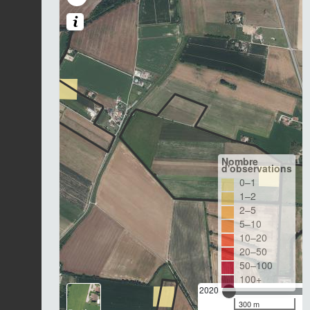
Nombre
d'observations
0–1
1–2
2–5
5–10
10–20
20–50
50–100
100+
2020
300 m