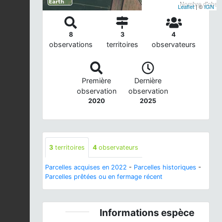
Nombre d'observ
Leaflet
| ©
IGN
8
3
4
observations
territoires
observateurs
Première
Dernière
observation
observation
2020
2025
3
territoires
4
observateurs
Parcelles acquises en 2022
-
Parcelles historiques
-
Parcelles prêtées ou en fermage récent
Informations espèce