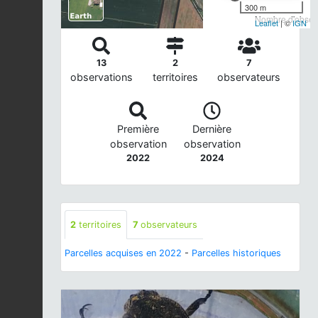
300 m
Nombre d'observ
Leaflet
| ©
IGN
13
2
7
observations
territoires
observateurs
Première
Dernière
observation
observation
2022
2024
2
territoires
7
observateurs
Parcelles acquises en 2022
-
Parcelles historiques