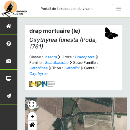
Portail de l'exploration du vivant
drap mortuaire (le)
Oxythyrea funesta
(Poda,
1761)
Classe :
Insecta
Ordre :
Coleoptera
Famille :
Scarabaeidae
Sous-Famille :
Cetoniinae
Tribu :
Cetoniini
Genre :
Oxythyrea
+