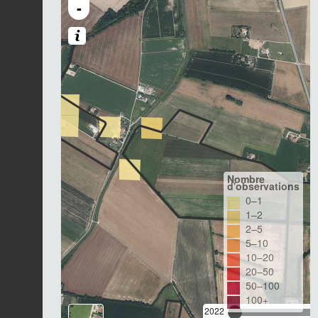
-
Nombre
d'observations
0–1
1–2
2–5
5–10
10–20
20–50
50–100
100+
2022