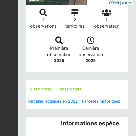
Nombre d'observ
Leaflet
| ©
IGN
2
2
1
observations
territoires
observateur
Première
Dernière
observation
observation
2025
2025
2
territoires
1
observateur
Parcelles acquises en 2022
-
Parcelles historiques
Informations espèce