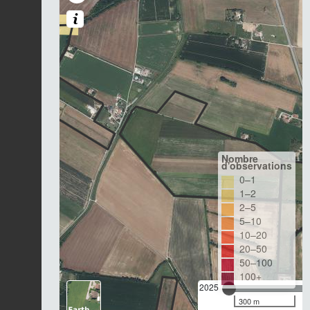
Nombre
d'observations
0–1
1–2
2–5
5–10
10–20
20–50
50–100
100+
2025
300 m