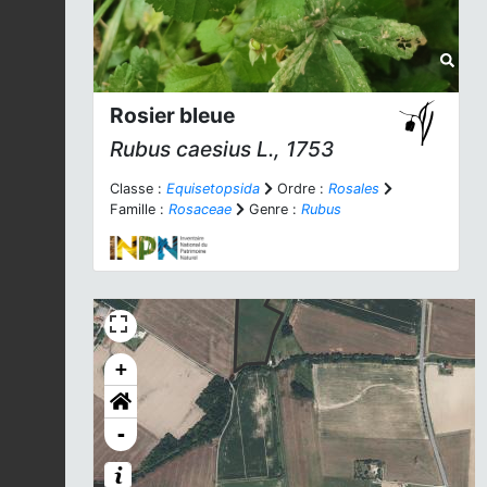
Rosier bleue
Rubus caesius
L., 1753
Classe :
Equisetopsida
Ordre :
Rosales
Famille :
Rosaceae
Genre :
Rubus
+
-