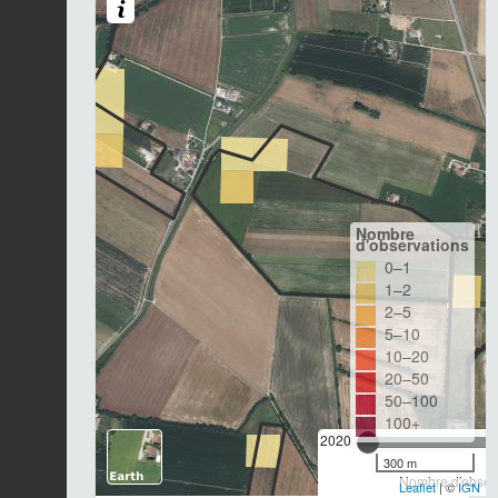
Nombre
d'observations
0–1
1–2
2–5
5–10
10–20
20–50
50–100
100+
2020
300 m
Nombre d'observ
Leaflet
| ©
IGN