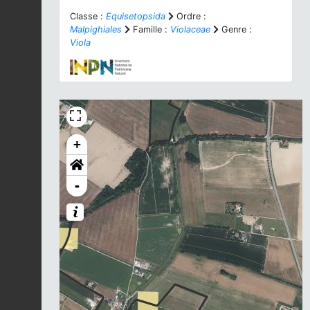
Classe :
Equisetopsida
Ordre :
Malpighiales
Famille :
Violaceae
Genre :
Viola
+
-