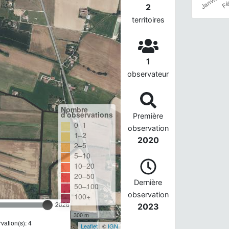
2
territoires
1
observateur
Nombre
d'observations
Première
0–1
observation
1–2
2020
2–5
5–10
10–20
20–50
Dernière
50–100
observation
100+
2026
2023
300 m
ation(s): 4
Leaflet
| ©
IGN