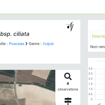
ubsp.
ciliata
Descri
lle :
Poaceae
Genre :
Vulpia
Non ren
4
observations