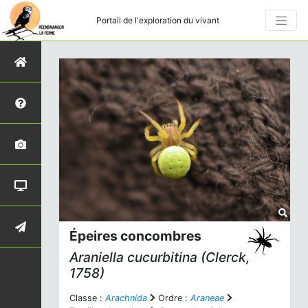
Portail de l'exploration du vivant
Épeires concombres
Araniella cucurbitina
(Clerck,
1758)
Classe :
Arachnida
Ordre :
Araneae