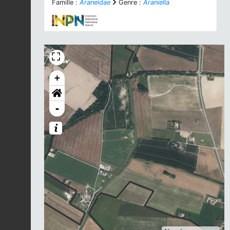
Famille :
Araneidae
Genre :
Araniella
+
-