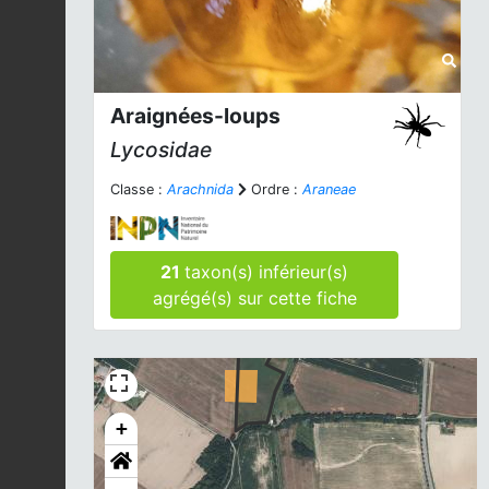
Araignées-loups
Lycosidae
Classe :
Arachnida
Ordre :
Araneae
21
taxon(s) inférieur(s)
agrégé(s) sur cette fiche
+