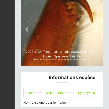
Previous
Next
2023_6_24_Trochosa_ruricola_233895 © Claivaz
Lucien, Speckens Valentin
Informations espèce
Description
Milieu
Répartition
Synonymes
Non renseigné pour le moment