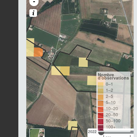
-
Nombre
d'observations
0–1
1–2
2–5
5–10
10–20
20–50
50–100
100+
2022