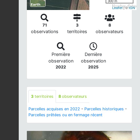
300 m
Nombre d'observ
Leaflet
| ©
IGN
71
3
8
observations
territoires
observateurs
Première
Dernière
observation
observation
2022
2025
3
territoires
8
observateurs
Parcelles acquises en 2022
-
Parcelles historiques
-
Parcelles prêtées ou en fermage récent