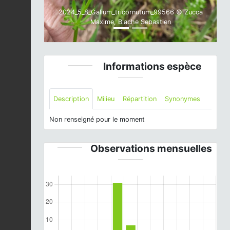
2024_5_8_Galium_tricornutum_99566 © Zucca
Maxime, Blache Sebastien
Informations espèce
Description
Milieu
Répartition
Synonymes
Non renseigné pour le moment
Observations mensuelles