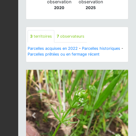
observation
observation
2020
2025
3
territoires
7
observateurs
Parcelles acquises en 2022
-
Parcelles historiques
-
Parcelles prêtées ou en fermage récent
Previous
Next