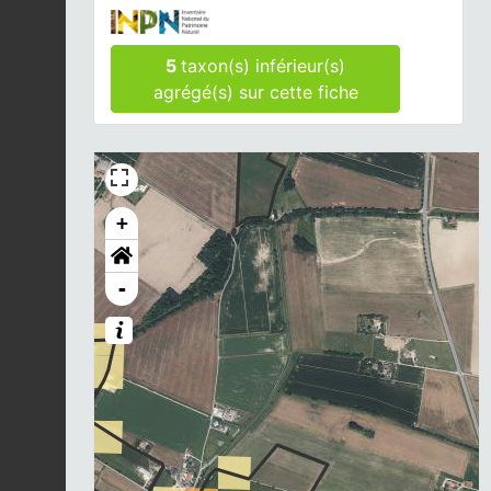
5
taxon(s) inférieur(s)
agrégé(s) sur cette fiche
+
-