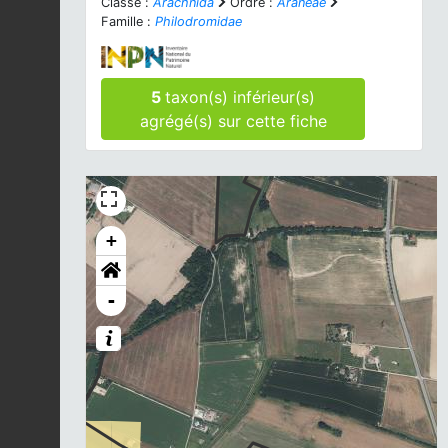
Classe :
Arachnida
Ordre :
Araneae
Famille :
Philodromidae
5
taxon(s) inférieur(s)
agrégé(s) sur cette fiche
+
-