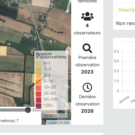
territoires
Descri
Non ren
4
observateurs
Nombre
d'observations
Première
0–1
observation
1–2
2023
2–5
5–10
10–20
20–50
Dernière
50–100
observation
100+
2026
2026
300 m
ation(s): 7
Leaflet
| ©
IGN