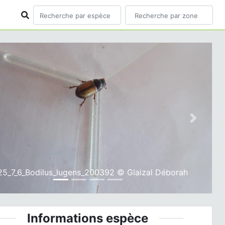
ious
Next
25_7_6_Bodilus_lugens_200392 © Glaizal Déborah
Informations espèce