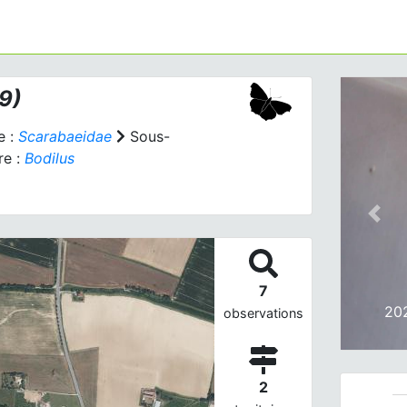
9)
e :
Scarabaeidae
Sous-
e :
Bodilus
Prev
7
20
observations
2