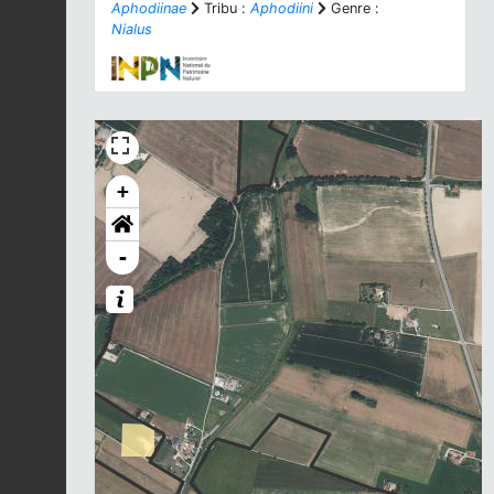
Aphodiinae
Tribu :
Aphodiini
Genre :
Nialus
+
-