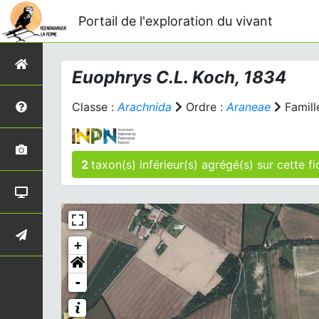
Portail de l'exploration du vivant
Euophrys
C.L. Koch, 1834
Classe :
Arachnida
Ordre :
Araneae
Famill
2
taxon(s) inférieur(
+
-