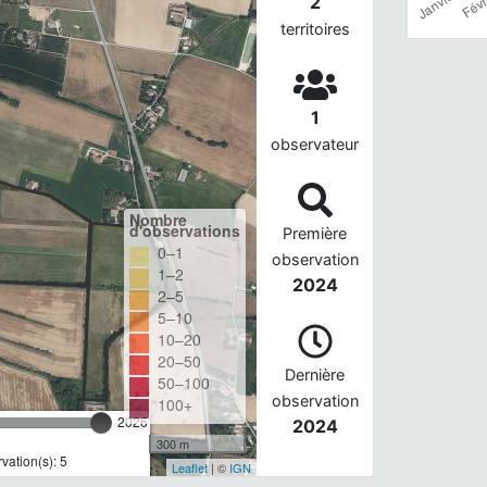
2
territoires
1
observateur
Nombre
d'observations
Première
0–1
observation
1–2
2024
2–5
5–10
10–20
20–50
Dernière
50–100
observation
100+
2026
2024
300 m
ation(s): 5
Leaflet
| ©
IGN