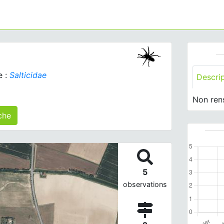
e :
Salticidae
Descri
Non ren
s) agrégé(s) sur cette fiche
5
observations