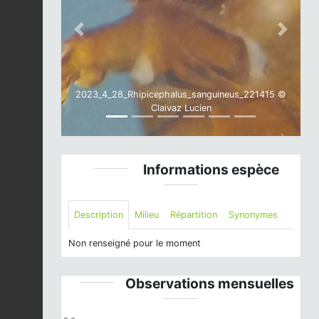
Previous
Next
2023_4_28_Rhipicephalus_sanguineus_221415 ©
Claivaz Lucien
Informations espèce
Description
Milieu
Répartition
Synonymes
Non renseigné pour le moment
Observations mensuelles