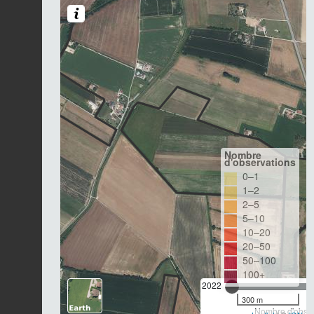
Nombre
d'observations
0–1
1–2
2–5
5–10
10–20
20–50
50–100
100+
2022
300 m
Nombre d'observ