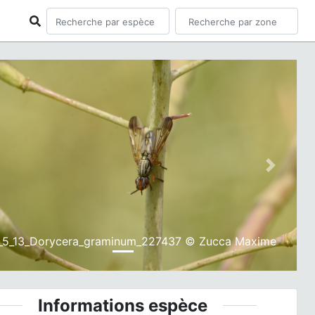
ious
Next
_5_13_Dorycera_graminum_227437 © Zucca Maxime
Informations espèce