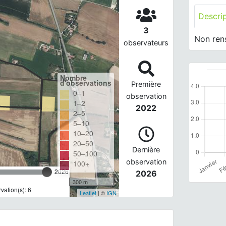
Descri
3
Non ren
observateurs
Nombre
d'observations
Première
0–1
observation
1–2
2022
2–5
5–10
10–20
20–50
Dernière
50–100
observation
100+
2026
2026
300 m
ation(s): 6
Leaflet
| ©
IGN