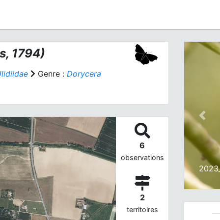
s, 1794)
lidiidae
Genre :
Dorycera
Prev
6
observations
2023
2
territoires