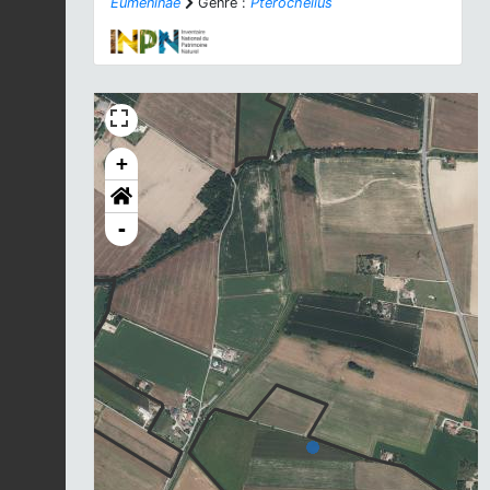
Eumeninae
Genre :
Pterocheilus
+
-
Chargement...