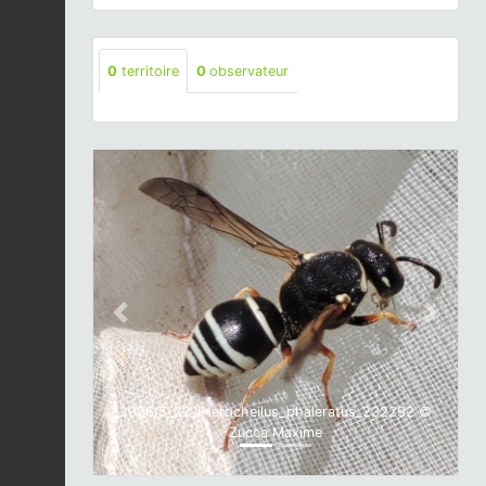
0
territoire
0
observateur
Previous
Next
2026_5_22_Pterocheilus_phaleratus_232292 ©
Zucca Maxime