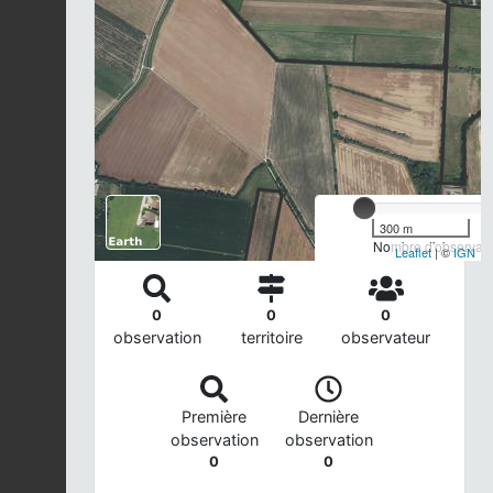
300 m
Nombre d'observatio
Leaflet
| ©
IGN
0
0
0
observation
territoire
observateur
Première
Dernière
observation
observation
0
0