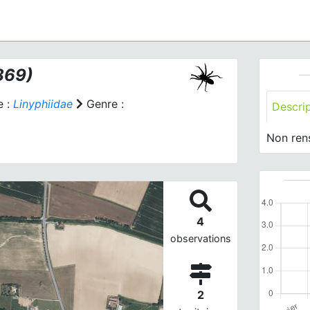
869)
e :
Linyphiidae
Genre :
Descri
Non ren
4
observations
2