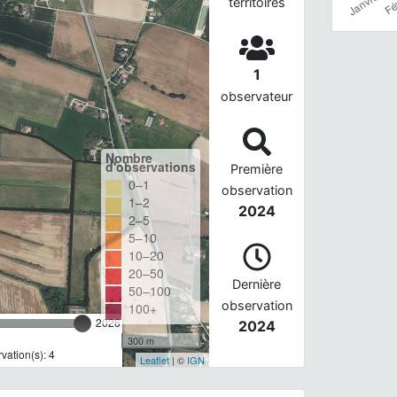
territoires
1
observateur
Nombre
d'observations
Première
0–1
observation
1–2
2024
2–5
5–10
10–20
20–50
Dernière
50–100
observation
100+
2026
2024
300 m
ation(s): 4
Leaflet
| ©
IGN