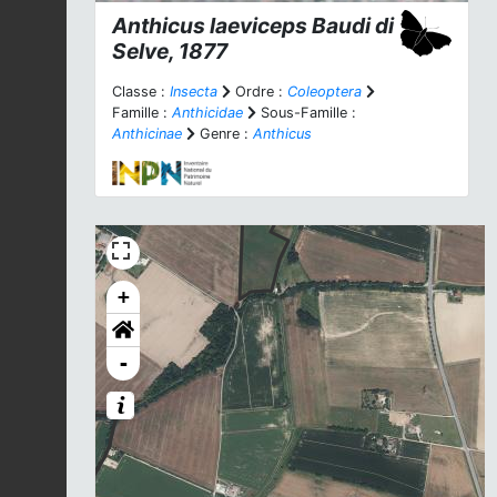
Anthicus laeviceps
Baudi di
Selve, 1877
Classe :
Insecta
Ordre :
Coleoptera
Famille :
Anthicidae
Sous-Famille :
Anthicinae
Genre :
Anthicus
+
-