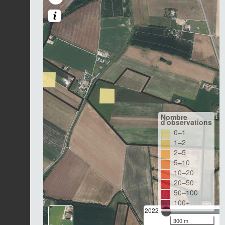
Nombre
d'observations
0–1
1–2
2–5
5–10
10–20
20–50
50–100
100+
2022
300 m