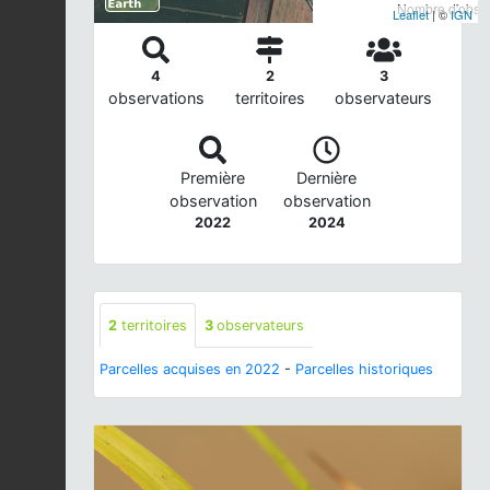
Nombre d'observ
Leaflet
| ©
IGN
4
2
3
observations
territoires
observateurs
Première
Dernière
observation
observation
2022
2024
2
territoires
3
observateurs
Parcelles acquises en 2022
-
Parcelles historiques