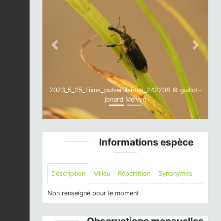
Previous
Next
2023_5_25_Lixus_pulverulentus_242208 © guillot-
jonard Melvyn
Informations espèce
Description
Milieu
Répartition
Synonymes
Non renseigné pour le moment
Observations mensuelles