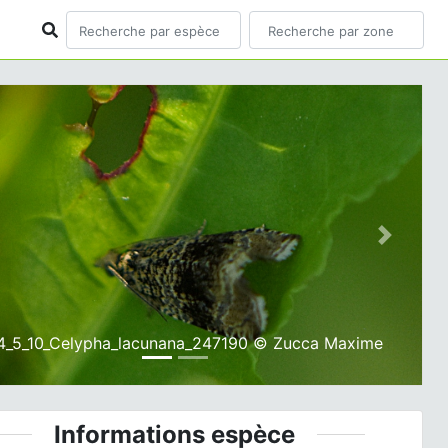
ious
Next
4_5_10_Celypha_lacunana_247190 © Zucca Maxime
Informations espèce