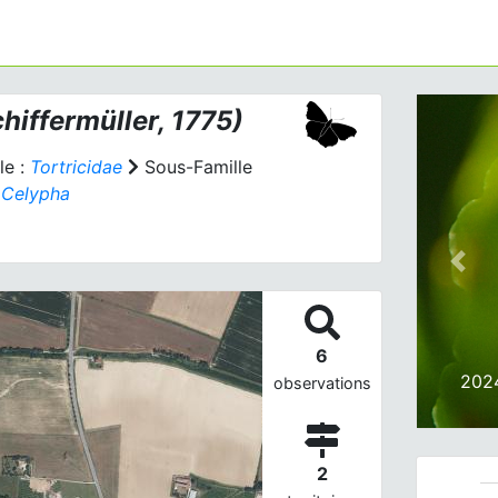
hiffermüller, 1775)
le :
Tortricidae
Sous-Famille
:
Celypha
Prev
6
202
observations
2