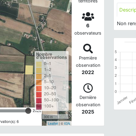
territoires
Descri
Non ren
6
observateurs
Nombre
d'observations
Première
0–1
observation
1–2
2022
2–5
5–10
10–20
20–50
Dernière
50–100
observation
100+
2026
2025
300 m
ation(s): 6
Leaflet
| ©
IGN