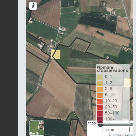
Nombre
d'observations
0–1
1–2
2–5
5–10
10–20
20–50
50–100
100+
2022
300 m
Nombre d'observ