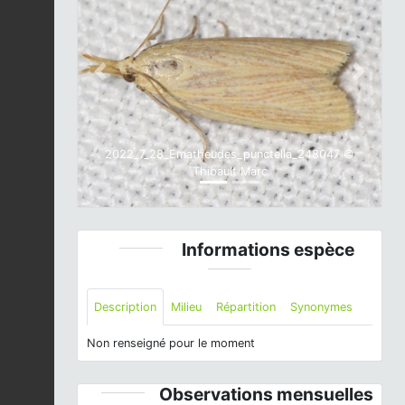
Previous
Next
2022_7_28_Ematheudes_punctella_248047 ©
Thibault Marc
Informations espèce
Description
Milieu
Répartition
Synonymes
Non renseigné pour le moment
Observations mensuelles