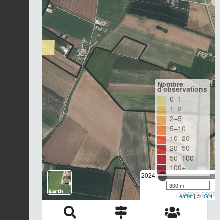
Nombre
d'observations
0–1
1–2
2–5
5–10
10–20
20–50
50–100
100+
2024
300 m
Nombre d'observ
Leaflet
| ©
IGN