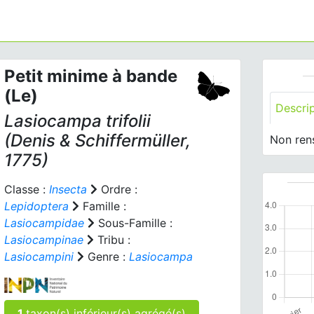
Petit minime à bande
(Le)
Descri
Lasiocampa trifolii
(Denis & Schiffermüller,
Non ren
1775)
Classe :
Insecta
Ordre :
Lepidoptera
Famille :
Lasiocampidae
Sous-Famille :
Lasiocampinae
Tribu :
Lasiocampini
Genre :
Lasiocampa
1
taxon(s) inférieur(s) agrégé(s)