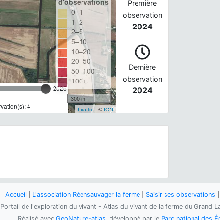
d'observations
Première
0–1
observation
1–2
2024
2–5
5–10
10–20
20–50
Dernière
50–100
observation
100+
2026
2024
300 m
ation(s): 4
Leaflet
| ©
IGN
Accueil
|
L'association Réensauvager la ferme
|
Saisir ses observations
Portail de l'exploration du vivant - Atlas du vivant de la ferme du Grand L
Réalisé avec
GeoNature-atlas
, développé par le
Parc national des É