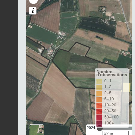
Nombre
d'observations
0–1
1–2
2–5
5–10
10–20
20–50
50–100
100+
2024
300 m