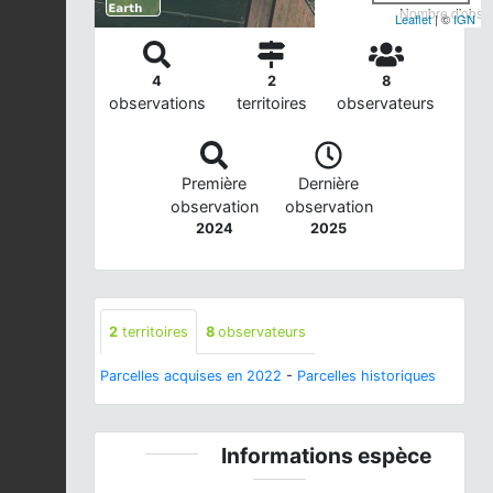
Nombre d'observ
Leaflet
| ©
IGN
4
2
8
observations
territoires
observateurs
Première
Dernière
observation
observation
2024
2025
2
territoires
8
observateurs
Parcelles acquises en 2022
-
Parcelles historiques
Informations espèce