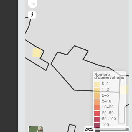
-
Nombre
d'observations
0–1
1–2
2–5
5–10
10–20
20–50
50–100
100+
2022