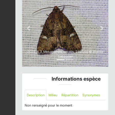
Previous
Next
2022_6_3_Mesapamea_secalis_249344 © Blache
Sebastien
Informations espèce
Description
Milieu
Répartition
Synonymes
Non renseigné pour le moment