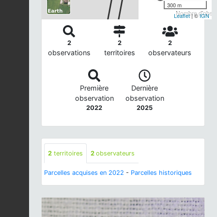
300 m
Nombre d'observ
Leaflet
| ©
IGN
2
2
2
observations
territoires
observateurs
Première
Dernière
observation
observation
2022
2025
2
territoires
2
observateurs
Parcelles acquises en 2022
-
Parcelles historiques