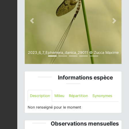
Previous
Next
2023_6_7_Ephemera_danica_29011 © Zucca Maxime
Informations espèce
Description
Milieu
Répartition
Synonymes
Non renseigné pour le moment
Observations mensuelles