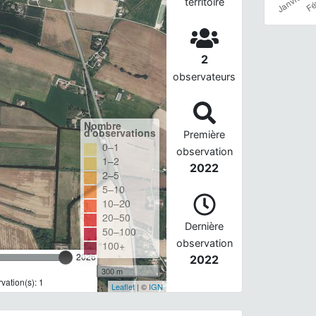
territoire
2
observateurs
Nombre
d'observations
Première
0–1
observation
1–2
2022
2–5
5–10
10–20
20–50
Dernière
50–100
observation
100+
2026
2022
300 m
ation(s): 1
Leaflet
| ©
IGN