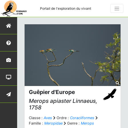
Portail de l'exploration du vivant
Guêpier d'Europe
Merops apiaster
Linnaeus,
1758
Classe :
Aves
Ordre :
Coraciiformes
Famille :
Meropidae
Genre :
Merops