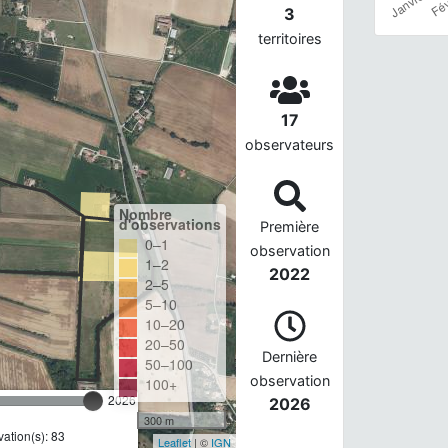
3
territoires
17
observateurs
Nombre
d'observations
Première
0–1
observation
1–2
2022
2–5
5–10
10–20
20–50
Dernière
50–100
observation
100+
2026
2026
300 m
ation(s): 83
Leaflet
| ©
IGN