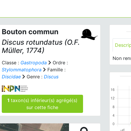
Bouton commun
Discus rotundatus
(O.F.
Descri
Müller, 1774)
Non ren
Classe :
Gastropoda
Ordre :
Stylommatophora
Famille :
Discidae
Genre :
Discus
1
taxon(s) inférieur(s) agrégé(s)
sur cette fiche