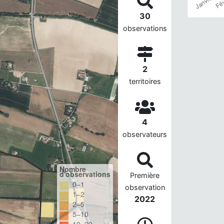
30
observations
2
territoires
4
observateurs
Nombre
d'observations
Première
0–1
observation
1–2
2022
2–5
5–10
10–20