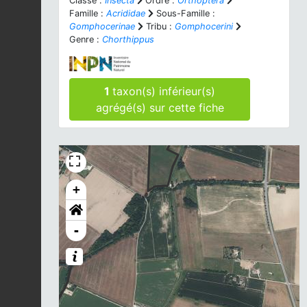
Classe :
Insecta
Ordre :
Orthoptera
Famille :
Acrididae
Sous-Famille :
Gomphocerinae
Tribu :
Gomphocerini
Genre :
Chorthippus
1
taxon(s) inférieur(s)
agrégé(s) sur cette fiche
+
-