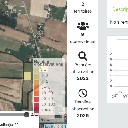
2
Descri
territoires
Non ren
9
observateurs
Nombre
d'observations
Première
0–1
observation
1–2
2022
2–5
5–10
10–20
20–50
Dernière
50–100
observation
100+
2026
2026
300 m
ation(s): 32
Leaflet
| ©
IGN