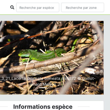
ious
Next
3_21_Lacerta_bilineata bilineata_699672 © guillot-
jonard Melvyn
Informations espèce