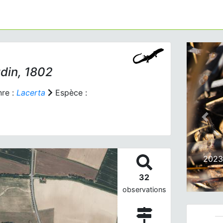
din, 1802
re :
Lacerta
Espèce :
Prev
2023_
32
observations