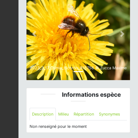
Previous
Next
2023_3_17_Osmia_bicornis_816756 © Zucca Maxime
Informations espèce
Description
Milieu
Répartition
Synonymes
Non renseigné pour le moment