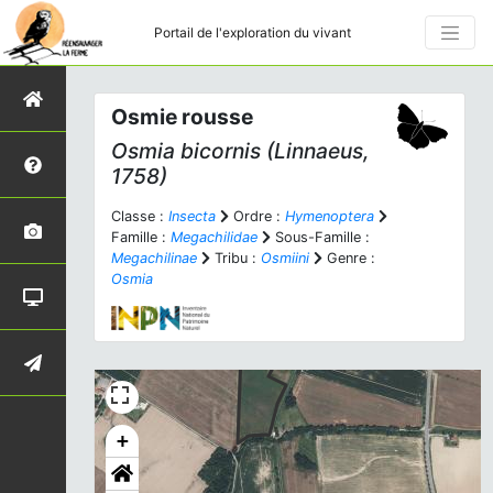
Portail de l'exploration du vivant
Osmie rousse
Osmia bicornis
(Linnaeus,
1758)
Classe :
Insecta
Ordre :
Hymenoptera
Famille :
Megachilidae
Sous-Famille :
Megachilinae
Tribu :
Osmiini
Genre :
Osmia
+