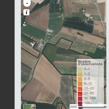
-
Nombre
d'observations
0–1
1–2
2–5
5–10
10–20
20–50
50–100
100+
2022