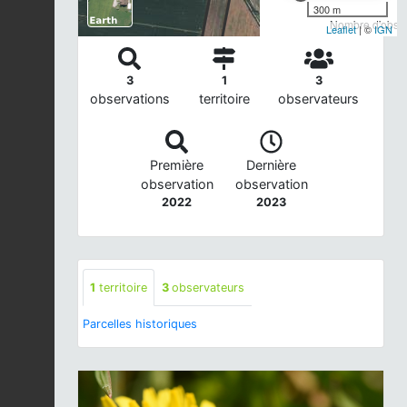
300 m
Nombre d'observ
Leaflet
| ©
IGN
3
1
3
observations
territoire
observateurs
Première
Dernière
observation
observation
2022
2023
1
territoire
3
observateurs
Parcelles historiques