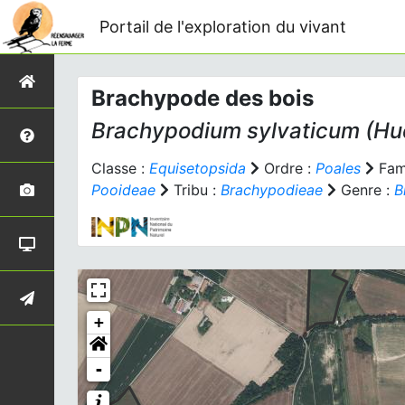
Portail de l'exploration du vivant
Brachypode des bois
Brachypodium sylvaticum
(Hud
Classe :
Equisetopsida
Ordre :
Poales
Fami
Pooideae
Tribu :
Brachypodieae
Genre :
B
+
-