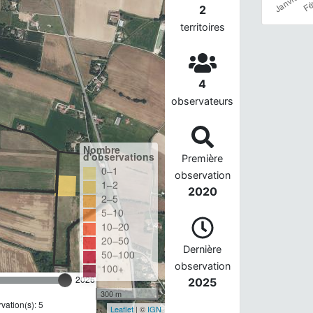
2
territoires
4
observateurs
Nombre
d'observations
Première
0–1
observation
1–2
2020
2–5
5–10
10–20
20–50
Dernière
50–100
observation
100+
2026
2025
300 m
ation(s): 5
Leaflet
| ©
IGN