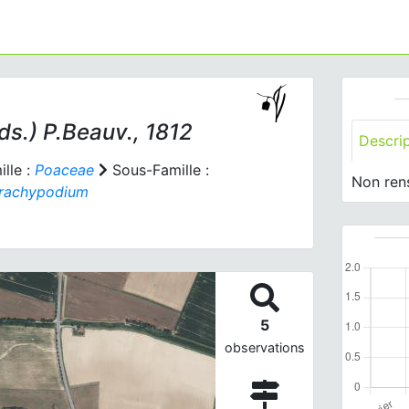
s.) P.Beauv., 1812
Descri
lle :
Poaceae
Sous-Famille :
Non ren
rachypodium
5
observations