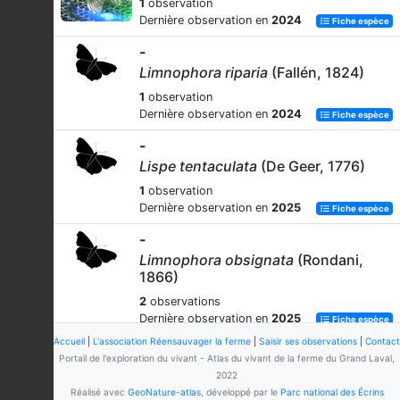
1
observation
Dernière observation en
2024
Fiche espèce
-
Limnophora riparia
(Fallén, 1824)
1
observation
Dernière observation en
2024
Fiche espèce
-
Lispe tentaculata
(De Geer, 1776)
1
observation
Dernière observation en
2025
Fiche espèce
-
Limnophora obsignata
(Rondani,
1866)
2
observations
Dernière observation en
2025
Fiche espèce
Accueil
|
L'association Réensauvager la ferme
|
Saisir ses observations
|
Contact
Portail de l'exploration du vivant - Atlas du vivant de la ferme du Grand Laval,
2022
Réalisé avec
GeoNature-atlas
, développé par le
Parc national des Écrins