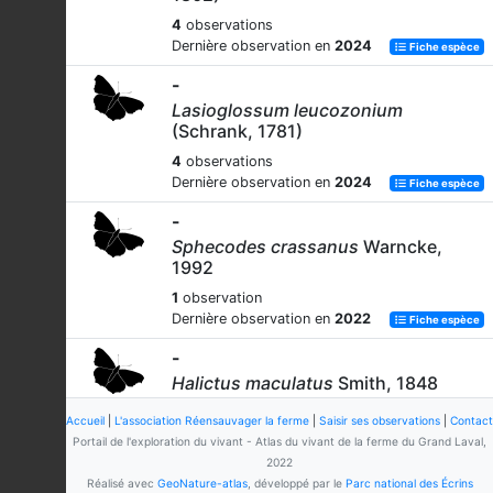
4
observations
Dernière observation en
2024
Fiche espèce
-
Lasioglossum leucozonium
(Schrank, 1781)
4
observations
Dernière observation en
2024
Fiche espèce
-
Sphecodes crassanus
Warncke,
1992
1
observation
Dernière observation en
2022
Fiche espèce
-
Halictus maculatus
Smith, 1848
8
observations
Accueil
|
L'association Réensauvager la ferme
|
Saisir ses observations
|
Contact
Dernière observation en
2026
Fiche espèce
Portail de l'exploration du vivant - Atlas du vivant de la ferme du Grand Laval,
2022
-
Réalisé avec
GeoNature-atlas
, développé par le
Parc national des Écrins