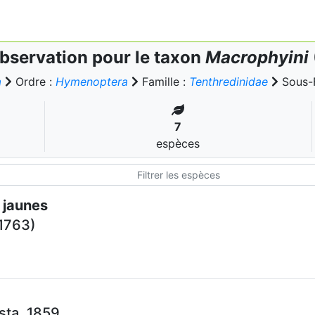
bservation pour le taxon
Macrophyini
a
Ordre :
Hymenoptera
Famille :
Tenthredinidae
Sous-F
7
espèces
 jaunes
 1763)
sta, 1859