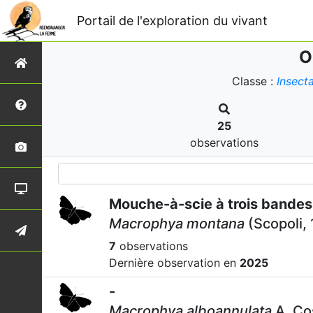
Portail de l'exploration du vivant
O
Classe :
Insect
25
observations
Mouche-à-scie à trois bandes
Macrophya montana
(Scopoli,
7
observations
Dernière observation en
2025
-
Macrophya alboannulata
A. Co