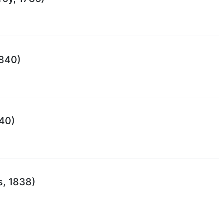
1840)
840)
s, 1838)