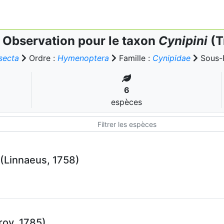
Observation pour le taxon
Cynipini
(T
secta
Ordre :
Hymenoptera
Famille :
Cynipidae
Sous-F
6
espèces
(Linnaeus, 1758)
roy, 1785)