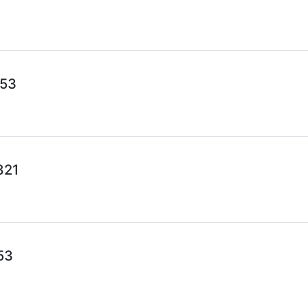
753
821
53