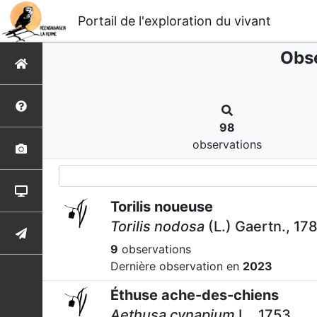
Portail de l'exploration du vivant
Obse
98
observations
Torilis noueuse
Torilis nodosa
(L.) Gaertn., 17
9
observations
Dernière observation en
2023
Éthuse ache-des-chiens
Aethusa cynapium
L., 1753