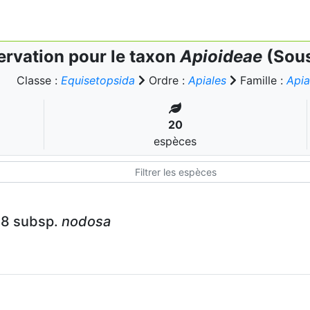
rvation pour le taxon
Apioideae
(Sous
Classe :
Equisetopsida
Ordre :
Apiales
Famille :
Api
20
espèces
88 subsp.
nodosa