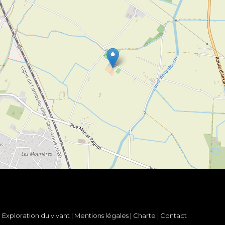
|
Exploration du vivant
|
Mentions légales
|
Charte
|
Contact