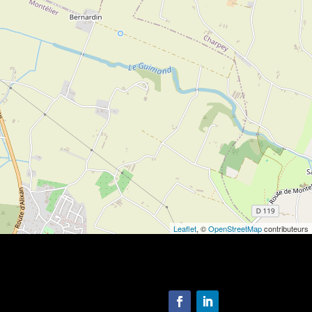
Leaflet
, ©
OpenStreetMap
contributeurs