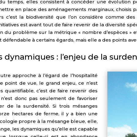
rt du temps, elles consistent à concéder une évolution
 mettre en place des aménagements marginaux, choisis 
rs c’est la biodiversité que l’on considère comme des au
initiatives est avant tout de faire revenir de la diversité
on du problème sur la métrique « nombre d’espèces » et s
t défendable à certains égards, mais elle a des points 
 dynamiques : l’enjeu de la surden
re approche à l’égard de l’hospitalité
e point de vue, le grand enjeu, ce n’est
quantifiable, c’est de faire revenir des
 n’est donc pas seulement de favoriser
er de la surdensité. Si trois mésanges
orze hectares de ferme, il y a bien une
écologie propre à la mésange bleue, elle,
ange, les dynamiques qu’elle est capable
que lorsque celle-ci est en abondance