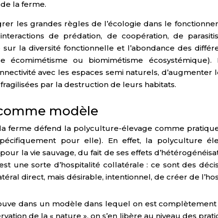
de la ferme.
grer les grandes règles de l’écologie dans le fonctionnem
es interactions de prédation, de coopération, de parasi
 sur la diversité fonctionnelle et l’abondance des différ
elle écomimétisme ou biomimétisme écosystémique)
ectivité avec les espaces semi naturels, d’augmenter les
ragilisées par la destruction de leurs habitats.
e comme modèle
a ferme défend la polyculture-élevage comme pratique d
cifiquement pour elle). En effet, la polyculture é
ur la vie sauvage, du fait de ses effets d’hétérogénéisat
 est une sorte d’hospitalité collatérale : ce sont des déc
téral direct, mais désirable, intentionnel, de créer de l’h
retrouve dans un modèle dans lequel on est complètemen
rvation de la « nature », on s’en libère au niveau des prati