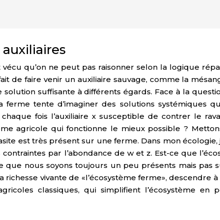
auxiliaires
 vécu qu’on ne peut pas raisonner selon la logique rép
fait de faire venir un auxiliaire sauvage, comme la mésa
solution suffisante à différents égards. Face à la question
ferme tente d’imaginer des solutions systémiques qui t
 chaque fois l’auxiliaire x susceptible de contrer le ra
 agricole qui fonctionne le mieux possible ? Mettons 
asite est très présent sur une ferme. Dans mon écologie, je
 contraintes par l’abondance de w et z. Est-ce que l’é
que nous soyons toujours un peu présents mais pas suff
 la richesse vivante de «l’écosystème ferme», descendre 
ricoles classiques, qui simplifient l’écosystème en p