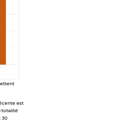
ettent
récente est
totalité
t 30