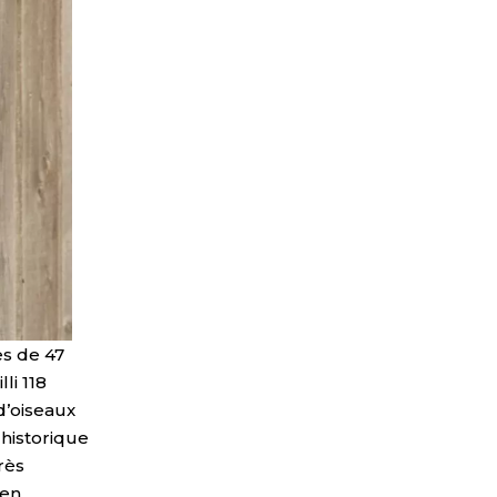
es de 47
li 118
d’oiseaux
 historique
rès
 en