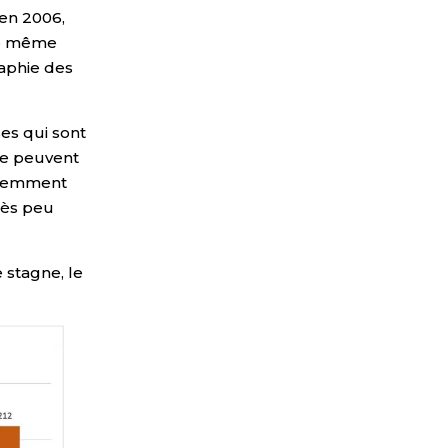
 en 2006,
le même
raphie des
es qui sont
 ne peuvent
écemment
rès peu
 stagne, le