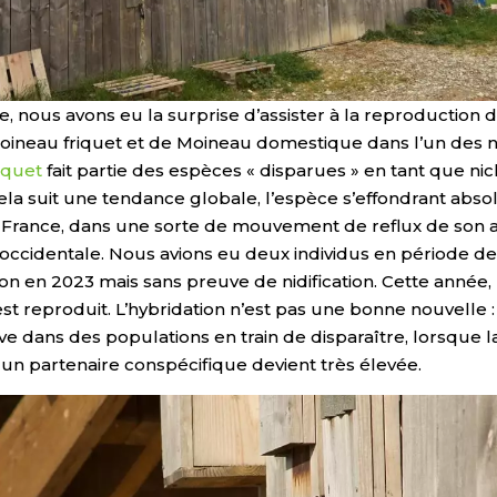
, nous avons eu la surprise d’assister à la reproduction 
oineau friquet et de Moineau domestique dans l’un des ni
iquet
fait partie des espèces « disparues » en tant que ni
Cela suit une tendance globale, l’espèce s’effondrant abs
 France, dans une sorte de mouvement de reflux de son a
 occidentale. Nous avions eu deux individus en période d
n en 2023 mais sans preuve de nidification. Cette année, 
est reproduit. L’hybridation n’est pas une bonne nouvelle :
ive dans des populations en train de disparaître, lorsque la
 un partenaire conspécifique devient très élevée.