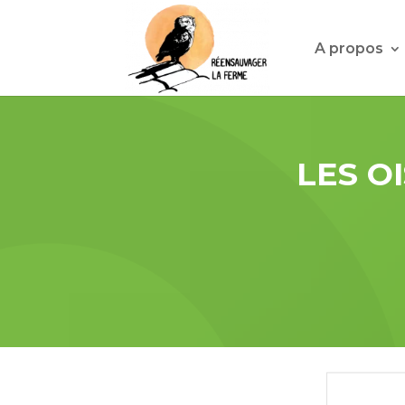
A propos
LES O