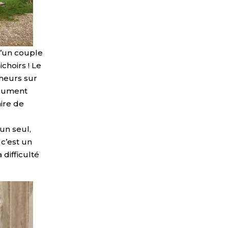
d’un couple
choirs ! Le
cheurs sur
olument
ire de
e
un seul,
 c’est un
 difficulté